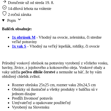
Doručenie už od streda 19. 8.
14-dňová lehota na vrátenie
2-ročná záruka
Popis
Baliček obsahuje:
1x obrúsok M
- Vhodný na ovocie, zeleninku, či stredne
veľké potraviny
1x vak S
- Vhodný na veľký lepeňák, rohlíky, či ovocie
Prírodný voskový obrúsok na potraviny vyrobený z včelieho vosku,
bavlny, živice, z jojobového a kokosového oleja. Voskové obaly a
vaky udržia
pečivo dlhšie čerstvé
a nemusíte sa báť, že by vám
obložený chlebík zvlhol.
Rozmer obrúsku 25x25 cm, rozmer vaku 20x24,5 cm
Obrázky sú ilustračné a všetky produkty v balíčku sú v
jednom dizajne
Predĺži životnosť potravín
Umývateľný a opakovane použiteľný
Vyrobený na Slovensku