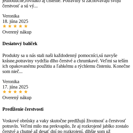
jednoduché,rovnako aj čistenie. Potraviny si zachovávajú svoju
čerstvosť a sú vý...
Veronika
18. júna 2025
Overený nákup
Desiatový balíček
Produkty sa u nás stali naši každodenný pomocníci,sú navyše
krásne,potraviny vydržia dlho čerstvé a chrumkavé. Veľmi sa teším
ich opakovanému použitiu a ľahkému a rýchlemu čisteniu. Konečne
som nieč...
Veronika
17. júna 2025
Overený nákup
Predĺženie čerstvosti
Voskové obrúsky a vaky skutočne predlžujú životnosť a čerstvosť
potravín. Veľmi milo ma prekvapilo, že aj rozkrojené jablko zostalo
čerstvé a chutné až desať dní po rozkrojení, dlhšie som už