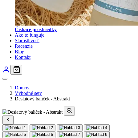
Čistiace prostriedky
Ako to funguje
Starostlivosť
Recenzie
Blog
Kontakt
Domov
Výhodné sety
Desiatový balíček - Abstrakt