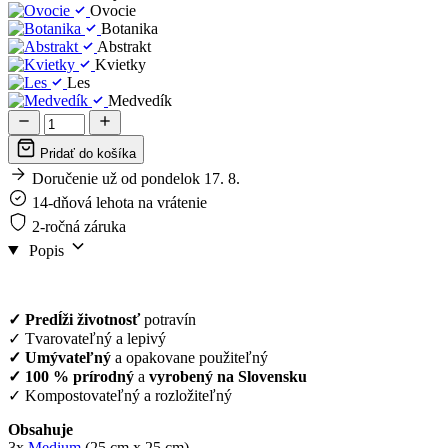
Ovocie
Botanika
Abstrakt
Kvietky
Les
Medvedík
Pridať do košíka
Doručenie už od pondelok 17. 8.
14-dňová lehota na vrátenie
2-ročná záruka
Popis
✓ Predĺži životnosť
potravín
✓ Tvarovateľný a lepivý
✓ Umývateľný
a opakovane použiteľný
✓ 100 % prírodný
a
vyrobený na Slovensku
✓ Kompostovateľný a rozložiteľný
Obsahuje
3x
Medium
(25 cm x 25 cm)