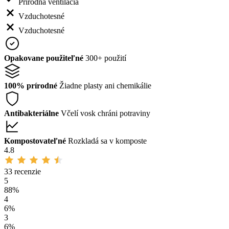
Prírodná ventilácia
Vzduchotesné
Vzduchotesné
Opakovane použiteľné
300+ použití
100% prírodné
Žiadne plasty ani chemikálie
Antibakteriálne
Včelí vosk chráni potraviny
Kompostovateľné
Rozkladá sa v komposte
4.8
33 recenzie
5
88%
4
6%
3
6%