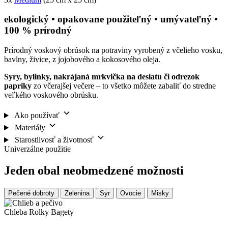
ekologický • opakovane použiteľný • umývateľný •
100 % prírodný
Prírodný voskový obrúsok na potraviny vyrobený z včelieho vosku,
bavlny, živice, z jojobového a kokosového oleja.
Syry, bylinky, nakrájaná mrkvička na desiatu či odrezok
papriky
zo včerajšej večere – to všetko môžete zabaliť do stredne
veľkého voskového obrúsku.
Ako používať
Materiály
Starostlivosť a životnosť
Univerzálne použitie
Jeden obal neobmedzené možnosti
Pečené dobroty
Zelenina
Syr
Ovocie
Misky
Chleba
Rolky
Bagety