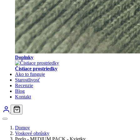
Doplnky
Čistiace prostriedky
Ako to funguje
Starostlivosť
Recenzie
Blog
Kontakt
Domov
Voskové obrúsky
Peelo - MEDIUM PACK - Kvietky